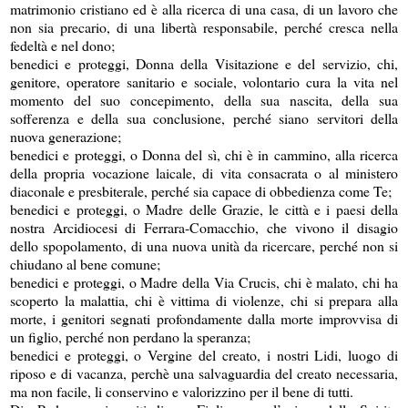
matrimonio cristiano ed è alla ricerca di una casa, di un lavoro che
non sia precario, di una libertà responsabile, perché cresca nella
fedeltà e nel dono;
benedici e proteggi, Donna della Visitazione e del servizio, chi,
genitore, operatore sanitario e sociale, volontario cura la vita nel
momento del suo concepimento, della sua nascita, della sua
sofferenza e della sua conclusione, perché siano servitori della
nuova generazione;
benedici e proteggi, o Donna del sì, chi è in cammino, alla ricerca
della propria vocazione laicale, di vita consacrata o al ministero
diaconale e presbiterale, perché sia capace di obbedienza come Te;
benedici e proteggi, o Madre delle Grazie, le città e i paesi della
nostra Arcidiocesi di Ferrara-Comacchio, che vivono il disagio
dello spopolamento, di una nuova unità da ricercare, perché non si
chiudano al bene comune;
benedici e proteggi, o Madre della Via Crucis, chi è malato, chi ha
scoperto la malattia, chi è vittima di violenze, chi si prepara alla
morte, i genitori segnati profondamente dalla morte improvvisa di
un figlio, perché non perdano la speranza;
benedici e proteggi, o Vergine del creato, i nostri Lidi, luogo di
riposo e di vacanza, perchè una salvaguardia del creato necessaria,
ma non facile, li conservino e valorizzino per il bene di tutti.