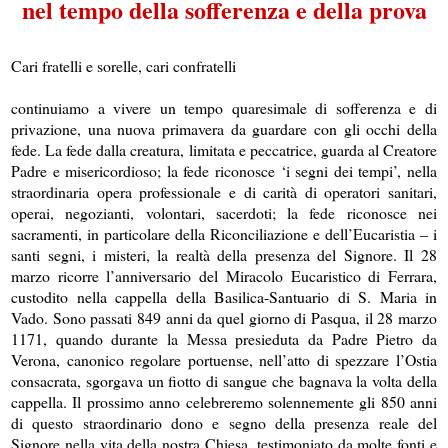
nel tempo della sofferenza e della prova
Cari fratelli e sorelle, cari confratelli
continuiamo a vivere un tempo quaresimale di sofferenza e di
privazione, una nuova primavera da guardare con gli occhi della
fede. La fede dalla creatura, limitata e peccatrice, guarda al Creatore
Padre e misericordioso; la fede riconosce ‘i segni dei tempi’, nella
straordinaria opera professionale e di carità di operatori sanitari,
operai, negozianti, volontari, sacerdoti; la fede riconosce nei
sacramenti, in particolare della Riconciliazione e dell’Eucaristia – i
santi segni, i misteri, la realtà della presenza del Signore. Il 28
marzo ricorre l’anniversario del Miracolo Eucaristico di Ferrara,
custodito nella cappella della Basilica-Santuario di S. Maria in
Vado. Sono passati 849 anni da quel giorno di Pasqua, il 28 marzo
1171, quando durante la Messa presieduta da Padre Pietro da
Verona, canonico regolare portuense, nell’atto di spezzare l’Ostia
consacrata, sgorgava un fiotto di sangue che bagnava la volta della
cappella. Il prossimo anno celebreremo solennemente gli 850 anni
di questo straordinario dono e segno della presenza reale del
Signore nella vita della nostra Chiesa, testimoniato da molte fonti e