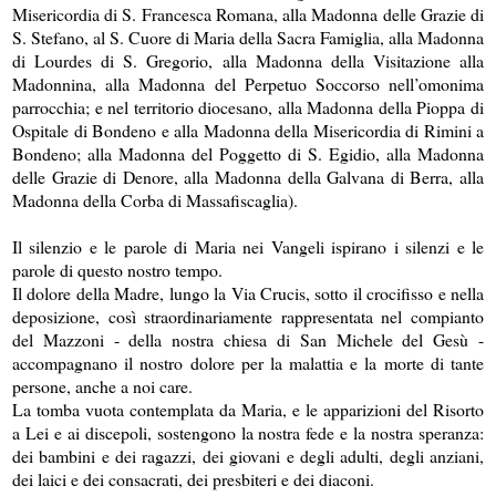
Misericordia di S. Francesca Romana, alla Madonna delle Grazie di
S. Stefano, al S. Cuore di Maria della Sacra Famiglia, alla Madonna
di Lourdes di S. Gregorio, alla Madonna della Visitazione alla
Madonnina, alla Madonna del Perpetuo Soccorso nell’omonima
parrocchia; e nel territorio diocesano, alla Madonna della Pioppa di
Ospitale di Bondeno e alla Madonna della Misericordia di Rimini a
Bondeno; alla Madonna del Poggetto di S. Egidio, alla Madonna
delle Grazie di Denore, alla Madonna della Galvana di Berra, alla
Madonna della Corba di Massafiscaglia).
Il silenzio e le parole di Maria nei Vangeli ispirano i silenzi e le
parole di questo nostro tempo.
Il dolore della Madre, lungo la Via Crucis, sotto il crocifisso e nella
deposizione, così straordinariamente rappresentata nel compianto
del Mazzoni - della nostra chiesa di San Michele del Gesù -
accompagnano il nostro dolore per la malattia e la morte di tante
persone, anche a noi care.
La tomba vuota contemplata da Maria, e le apparizioni del Risorto
a Lei e ai discepoli, sostengono la nostra fede e la nostra speranza:
dei bambini e dei ragazzi, dei giovani e degli adulti, degli anziani,
dei laici e dei consacrati, dei presbiteri e dei diaconi.