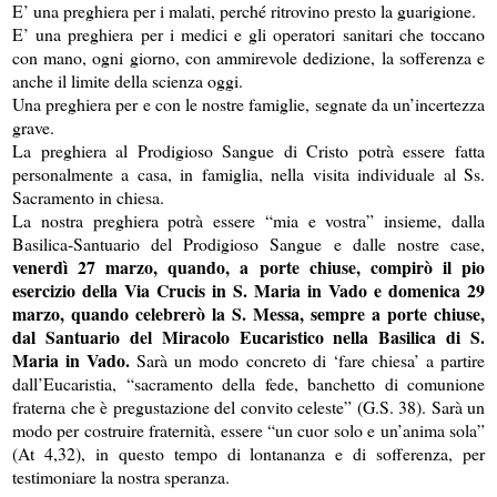
E’ una preghiera per i malati, perché ritrovino presto la guarigione.
E’ una preghiera per i medici e gli operatori sanitari che toccano
con mano, ogni giorno, con ammirevole dedizione, la sofferenza e
anche il limite della scienza oggi.
Una preghiera per e con le nostre famiglie, segnate da un’incertezza
grave.
La preghiera al Prodigioso Sangue di Cristo potrà essere fatta
personalmente a casa, in famiglia, nella visita individuale al Ss.
Sacramento in chiesa.
La nostra preghiera potrà essere “mia e vostra” insieme, dalla
Basilica-Santuario del Prodigioso Sangue e dalle nostre case,
venerdì 27 marzo, quando, a porte chiuse, compirò il pio
esercizio della Via Crucis in S. Maria in Vado e domenica 29
marzo, quando celebrerò la S. Messa, sempre a porte chiuse,
dal Santuario del Miracolo Eucaristico nella Basilica di S.
Maria in Vado.
Sarà un modo concreto di ‘fare chiesa’ a partire
dall’Eucaristia, “sacramento della fede, banchetto di comunione
fraterna che è pregustazione del convito celeste” (G.S. 38). Sarà un
modo per costruire fraternità, essere “un cuor solo e un’anima sola”
(At 4,32), in questo tempo di lontananza e di sofferenza, per
testimoniare la nostra speranza.