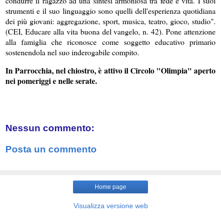
condurre il ragazzo ad una sintesi armoniosa tra fede e vita. I suoi
strumenti e il suo linguaggio sono quelli dell'esperienza quotidiana
dei più giovani: aggregazione, sport, musica, teatro, gioco, studio".
(CEI, Educare alla vita buona del vangelo, n. 42). Pone attenzione
alla famiglia che riconosce come soggetto educativo primario
sostenendola nel suo inderogabile compito.
In Parrocchia, nel chiostro, è attivo il Circolo "Olimpia" aperto
nei pomeriggi e nelle serate.
Nessun commento:
Posta un commento
Home page
Visualizza versione web