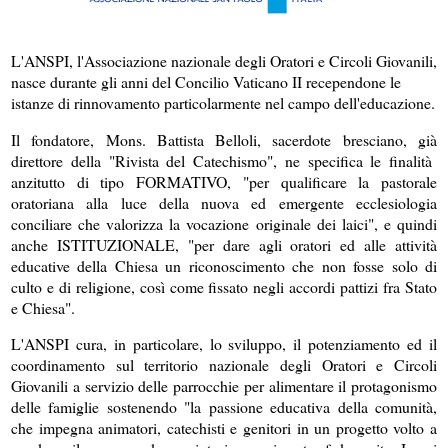
L'ANSPI, l'Associazione nazionale degli Oratori e Circoli Giovanili,
nasce durante gli anni del Concilio Vaticano II recependone le
istanze di rinnovamento particolarmente nel campo dell'educazione.
Il fondatore, Mons. Battista Belloli, sacerdote bresciano, già
direttore della "Rivista del Catechismo", ne specifica le finalità
anzitutto di tipo FORMATIVO, "per qualificare la pastorale
oratoriana alla luce della nuova ed emergente ecclesiologia
conciliare che valorizza la vocazione originale dei laici", e quindi
anche ISTITUZIONALE, "per dare agli oratori ed alle attività
educative della Chiesa un riconoscimento che non fosse solo di
culto e di religione, così come fissato negli accordi pattizi fra Stato
e Chiesa".
L'ANSPI cura, in particolare, lo sviluppo, il potenziamento ed il
coordinamento sul territorio nazionale degli Oratori e Circoli
Giovanili a servizio delle parrocchie per alimentare il protagonismo
delle famiglie sostenendo "la passione educativa della comunità,
che impegna animatori, catechisti e genitori in un progetto volto a